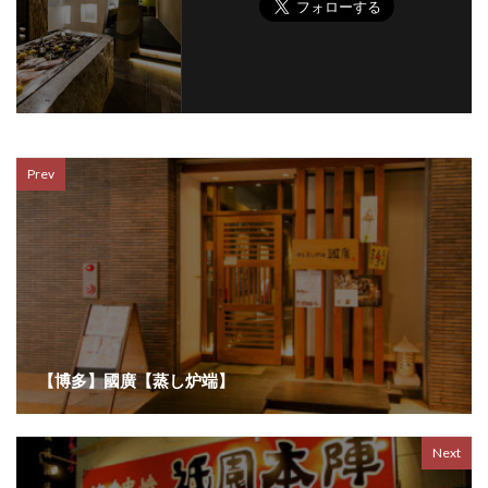
Prev
【博多】國廣【蒸し炉端】
Next