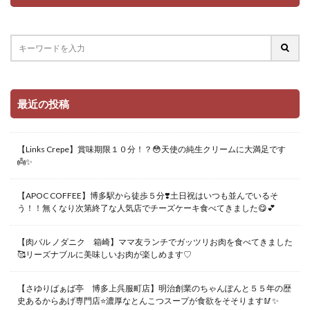
最近の投稿
【Links Crepe】賞味期限１０分！？😳天使の純生クリームに大満足です
👼✨
【APOC COFFEE】博多駅から徒歩５分❣️土日祝はいつも並んでいるそ
う！！無くなり次第終了な人気店でチーズケーキ食べてきました😋💕
【肉バル ノダニク 箱崎】ママ友ランチでガッツリお肉を食べてきました
🥰リーズナブルに美味しいお肉が楽しめます♡
【さゆりばぁば亭 博多上呉服町店】明治創業のちゃんぽんと５５年の歴
史あるからあげ専門店⭐️濃厚なとんこつスープが食欲をそそります🥢✨