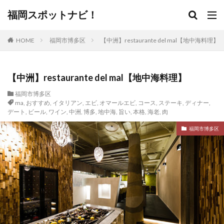
福岡スポットナビ！
HOME
福岡市博多区
【中洲】restaurante del mal【地中海料理】
【中洲】restaurante del mal【地中海料理】
福岡市博多区
ma
,
おすすめ
,
イタリアン
,
エビ
,
オマールエビ
,
コース
,
ステーキ
,
ディナー
,
デート
,
ビール
,
ワイン
,
中洲
,
博多
,
地中海
,
旨い
,
本格
,
海老
,
肉
福岡市博多区