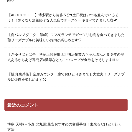
👼✨
【APOC COFFEE】博多駅から徒歩５分❣️土日祝はいつも並んでいるそ
う！！無くなり次第終了な人気店でチーズケーキ食べてきました😋💕
【肉バル ノダニク 箱崎】ママ友ランチでガッツリお肉を食べてきました
🥰リーズナブルに美味しいお肉が楽しめます♡
【さゆりばぁば亭 博多上呉服町店】明治創業のちゃんぽんと５５年の歴
史あるからあげ専門店⭐️濃厚なとんこつスープが食欲をそそります🥢✨
【焼肉 東兵衛】全席カウンター席でおひとりさまでも大丈夫！リーズナブ
ルに焼肉を楽しめます🥰
最近のコメント
博多(天神)⇔小倉(北九州)最安おすすめの交通手段！出来るだけ安く行く
方法