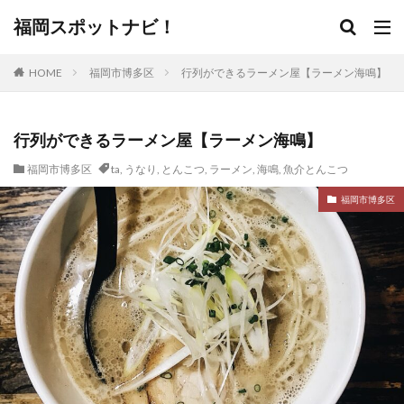
福岡スポットナビ！
HOME
福岡市博多区
行列ができるラーメン屋【ラーメン海鳴】
行列ができるラーメン屋【ラーメン海鳴】
福岡市博多区
ta
,
うなり
,
とんこつ
,
ラーメン
,
海鳴
,
魚介とんこつ
福岡市博多区