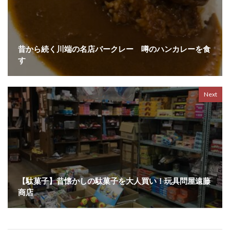
昔から続く川端の名店バークレー 噂のハンカレーを食
す
Next
【駄菓子】昔懐かしの駄菓子を大人買い！玩具問屋遠藤
商店