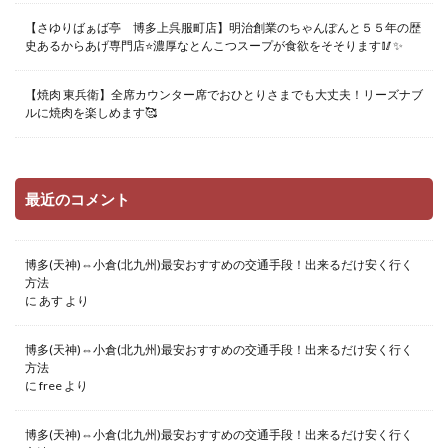
【さゆりばぁば亭 博多上呉服町店】明治創業のちゃんぽんと５５年の歴
史あるからあげ専門店⭐️濃厚なとんこつスープが食欲をそそります🥢✨
【焼肉 東兵衛】全席カウンター席でおひとりさまでも大丈夫！リーズナブ
ルに焼肉を楽しめます🥰
最近のコメント
博多(天神)⇔小倉(北九州)最安おすすめの交通手段！出来るだけ安く行く
方法
に
あす
より
博多(天神)⇔小倉(北九州)最安おすすめの交通手段！出来るだけ安く行く
方法
に
free
より
博多(天神)⇔小倉(北九州)最安おすすめの交通手段！出来るだけ安く行く