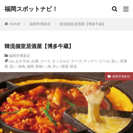
福岡スポットナビ！
HOME
福岡市博多区
韓流個室居酒屋【博多牛蔵】
韓流個室居酒屋【博多牛蔵】
福岡市博多区
ma
,
おすすめ
,
お酒
,
コース
,
タッカルビ
,
チーズ
,
ディナー
,
ビール
,
安い
,
居酒
屋
,
旨い
,
焼肉
,
福岡
,
美味い
,
肉
,
辛い
,
韓国
,
韓流
福岡市博多区