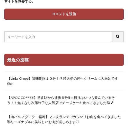
サイトを保存する。
最近の投稿
【Links Crepe】賞味期限１０分！？😳天使の純生クリームに大満足です
👼✨
【APOC COFFEE】博多駅から徒歩５分❣️土日祝はいつも並んでいるそ
う！！無くなり次第終了な人気店でチーズケーキ食べてきました😋💕
【肉バル ノダニク 箱崎】ママ友ランチでガッツリお肉を食べてきました
🥰リーズナブルに美味しいお肉が楽しめます♡