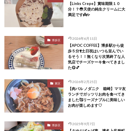
【Links Crepe】賞味期限１０
分！？😳天使の純生クリームに大
満足です👼✨
2026年6月11日
博多区
【APOC COFFEE】博多駅から徒
歩５分❣️土日祝はいつも並んでい
るそう！！無くなり次第終了な人
気店でチーズケーキ食べてきまし
た😋💕
2026年2月25日
東区
【肉バル ノダニク 箱崎】ママ友
ランチでガッツリお肉を食べてき
ました🥰リーズナブルに美味しい
お肉が楽しめます♡
2025年9月7日
博多区
【さゆりばぁば亭 博多上呉服町