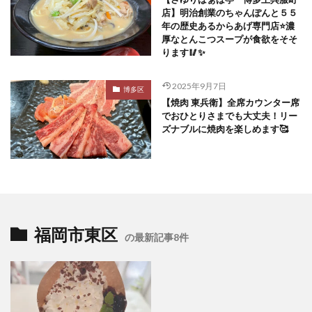
店】明治創業のちゃんぽんと５５
年の歴史あるからあげ専門店⭐️濃
厚なとんこつスープが食欲をそそ
ります🥢✨
2025年9月7日
博多区
【焼肉 東兵衛】全席カウンター席
でおひとりさまでも大丈夫！リー
ズナブルに焼肉を楽しめます🥰
福岡市東区
の最新記事8件