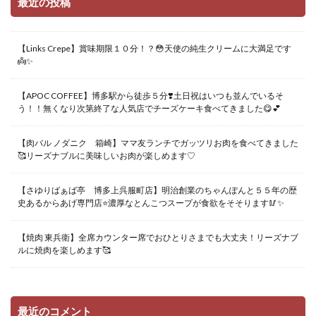
最近の投稿
【Links Crepe】賞味期限１０分！？😳天使の純生クリームに大満足です
👼✨
【APOC COFFEE】博多駅から徒歩５分❣️土日祝はいつも並んでいるそ
う！！無くなり次第終了な人気店でチーズケーキ食べてきました😋💕
【肉バル ノダニク 箱崎】ママ友ランチでガッツリお肉を食べてきました
🥰リーズナブルに美味しいお肉が楽しめます♡
【さゆりばぁば亭 博多上呉服町店】明治創業のちゃんぽんと５５年の歴
史あるからあげ専門店⭐️濃厚なとんこつスープが食欲をそそります🥢✨
【焼肉 東兵衛】全席カウンター席でおひとりさまでも大丈夫！リーズナブ
ルに焼肉を楽しめます🥰
最近のコメント