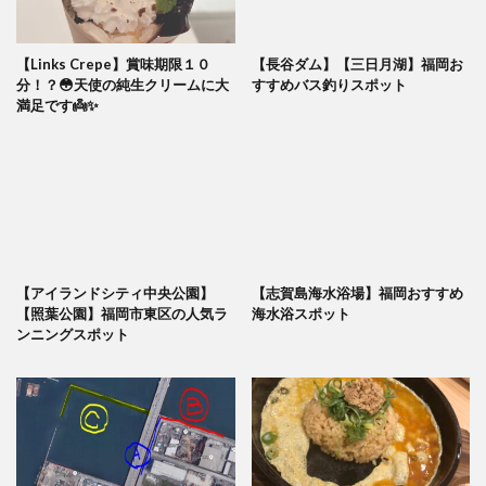
【Links Crepe】賞味期限１０
【長谷ダム】【三日月湖】福岡お
分！？😳天使の純生クリームに大
すすめバス釣りスポット
満足です👼✨
【アイランドシティ中央公園】
【志賀島海水浴場】福岡おすすめ
【照葉公園】福岡市東区の人気ラ
海水浴スポット
ンニングスポット