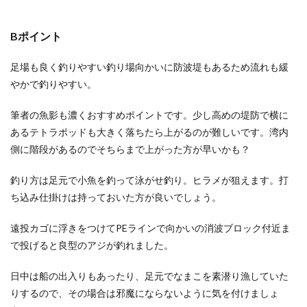
Bポイント
足場も良く釣りやすい釣り場向かいに防波堤もあるため流れも緩
やかで釣りやすい。
筆者の魚影も濃くおすすめポイントです。少し高めの堤防で横に
あるテトラポッドも大きく落ちたら上がるのが難しいです。湾内
側に階段があるのでそちらまで上がった方が早いかも？
釣り方は足元で小魚を釣って泳がせ釣り。ヒラメが狙えます。打
ち込み仕掛けは持っておいた方が良いでしょう。
遠投カゴに浮きをつけてPEラインで向かいの消波ブロック付近ま
で投げると良型のアジが釣れました。
日中は船の出入りもあったり、足元でなまこを素潜り漁していた
りするので、その場合は邪魔にならないように気を付けましょ