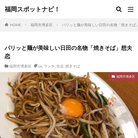
福岡スポットナビ！
HOME
福岡市博多区
パリッと麺が美味しい日田の名物「焼きそば
パリッと麺が美味しい日田の名物「焼きそば」想夫
恋
福岡市博多区
ue
,
ランチ
,
住吉
,
焼きそば
福岡市博多区