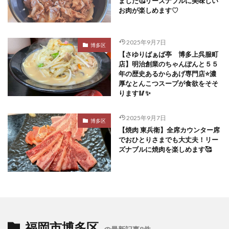
ました🥰リーズナブルに美味しい
お肉が楽しめます♡
2025年9月7日
博多区
【さゆりばぁば亭 博多上呉服町
店】明治創業のちゃんぽんと５５
年の歴史あるからあげ専門店⭐️濃
厚なとんこつスープが食欲をそそ
ります🥢✨
2025年9月7日
博多区
【焼肉 東兵衛】全席カウンター席
でおひとりさまでも大丈夫！リー
ズナブルに焼肉を楽しめます🥰
福岡市博多区