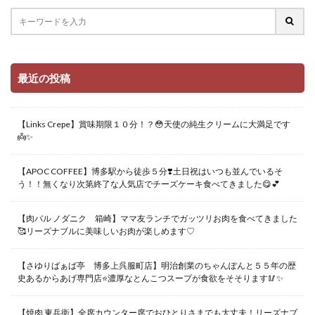
最近の投稿
【Links Crepe】賞味期限１０分！？😳天使の純生クリームに大満足です
👼✨
【APOC COFFEE】博多駅から徒歩５分❣️土日祝はいつも並んでいるそ
う！！無くなり次第終了な人気店でチーズケーキ食べてきました😋💕
【肉バル ノダニク 箱崎】ママ友ランチでガッツリお肉を食べてきました
🥰リーズナブルに美味しいお肉が楽しめます♡
【さゆりばぁば亭 博多上呉服町店】明治創業のちゃんぽんと５５年の歴
史あるからあげ専門店⭐️濃厚なとんこつスープが食欲をそそります🥢✨
【焼肉 東兵衛】全席カウンター席でおひとりさまでも大丈夫！リーズナブ