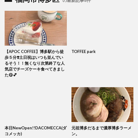
の最新記事8件
【APOC COFFEE】博多駅から徒
TOFFEE park
歩５分❣️土日祝はいつも並んでい
るそう！！無くなり次第終了な人
気店でチーズケーキ食べてきまし
た😋💕
本日NewOpen!!DACOMECCA(ダ
元祖博多だるまで濃厚博多ラーメ
コメッカ)
ン。