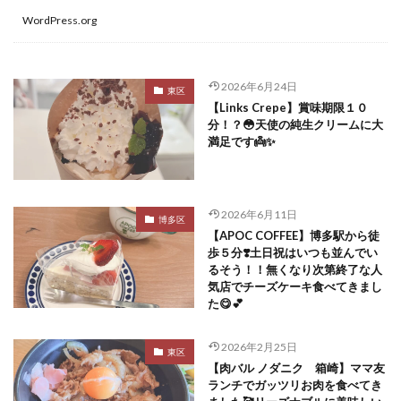
WordPress.org
2026年6月24日
東区
【Links Crepe】賞味期限１０
分！？😳天使の純生クリームに大
満足です👼✨
2026年6月11日
博多区
【APOC COFFEE】博多駅から徒
歩５分❣️土日祝はいつも並んでい
るそう！！無くなり次第終了な人
気店でチーズケーキ食べてきまし
た😋💕
2026年2月25日
東区
【肉バル ノダニク 箱崎】ママ友
ランチでガッツリお肉を食べてき