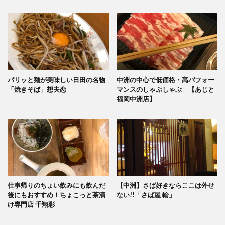
パリッと麺が美味しい日田の名物
中洲の中心で低価格・高パフォー
「焼きそば」想夫恋
マンスのしゃぶしゃぶ 【あじと
福岡中洲店】
仕事帰りのちょい飲みにも飲んだ
【中洲】さば好きならここは外せ
後にもおすすめ！ちょこっと茶漬
ない!!「さば屋 輪」
け専門店 千翔彩