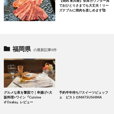
【焼肉 東兵衛】全席カウンター席
でおひとりさまでも大丈夫！リー
ズナブルに焼肉を楽しめます🥰
福岡県
の最新記事8件
グルメな夜を警固で｜串揚げ×大
予約半年待ち!?スイーツビュッフ
阪料理×ワイン『Cuisine
ェ ビストロMATSUSHIMA
d’Osaka』レビュー