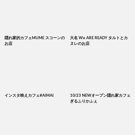
隠れ家的カフェMUME スコーンの
大名 We ARE READY タルトとカ
お店
ヌレのお店
インスタ映えカフェ#AIMAI
10/23 NEWオープン隠れ家カフェ
ぎるふりかふぇ