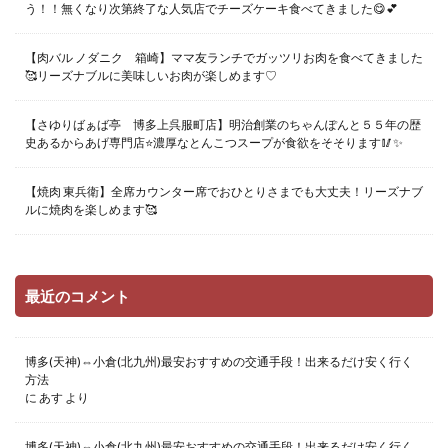
う！！無くなり次第終了な人気店でチーズケーキ食べてきました😋💕
【肉バル ノダニク 箱崎】ママ友ランチでガッツリお肉を食べてきました
🥰リーズナブルに美味しいお肉が楽しめます♡
【さゆりばぁば亭 博多上呉服町店】明治創業のちゃんぽんと５５年の歴
史あるからあげ専門店⭐️濃厚なとんこつスープが食欲をそそります🥢✨
【焼肉 東兵衛】全席カウンター席でおひとりさまでも大丈夫！リーズナブ
ルに焼肉を楽しめます🥰
最近のコメント
博多(天神)⇔小倉(北九州)最安おすすめの交通手段！出来るだけ安く行く
方法
に
あす
より
博多(天神)⇔小倉(北九州)最安おすすめの交通手段！出来るだけ安く行く