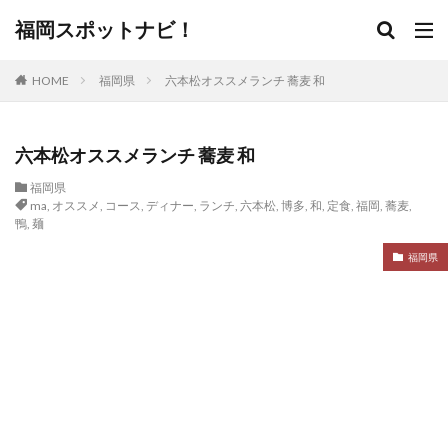
福岡スポットナビ！
HOME
福岡県
六本松オススメランチ 蕎麦 和
六本松オススメランチ 蕎麦 和
福岡県
ma
,
オススメ
,
コース
,
ディナー
,
ランチ
,
六本松
,
博多
,
和
,
定食
,
福岡
,
蕎麦
,
鴨
,
麺
福岡県