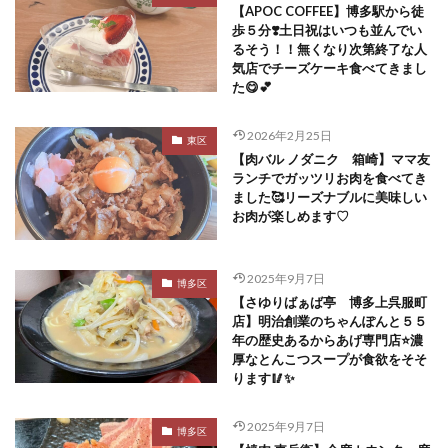
【APOC COFFEE】博多駅から徒
歩５分❣️土日祝はいつも並んでい
るそう！！無くなり次第終了な人
気店でチーズケーキ食べてきまし
た😋💕
2026年2月25日
東区
【肉バル ノダニク 箱崎】ママ友
ランチでガッツリお肉を食べてき
ました🥰リーズナブルに美味しい
お肉が楽しめます♡
2025年9月7日
博多区
【さゆりばぁば亭 博多上呉服町
店】明治創業のちゃんぽんと５５
年の歴史あるからあげ専門店⭐️濃
厚なとんこつスープが食欲をそそ
ります🥢✨
2025年9月7日
博多区