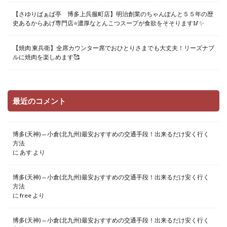
【さゆりばぁば亭 博多上呉服町店】明治創業のちゃんぽんと５５年の歴
史あるからあげ専門店⭐️濃厚なとんこつスープが食欲をそそります🥢✨
【焼肉 東兵衛】全席カウンター席でおひとりさまでも大丈夫！リーズナブ
ルに焼肉を楽しめます🥰
最近のコメント
博多(天神)⇔小倉(北九州)最安おすすめの交通手段！出来るだけ安く行く
方法
に
あす
より
博多(天神)⇔小倉(北九州)最安おすすめの交通手段！出来るだけ安く行く
方法
に
free
より
博多(天神)⇔小倉(北九州)最安おすすめの交通手段！出来るだけ安く行く