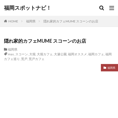
福岡スポットナビ！
HOME
福岡県
隠れ家的カフェMUME スコーンのお店
隠れ家的カフェMUME スコーンのお店
福岡県
mas
,
スコーン
,
大堀
,
大堀カフェ
,
大濠公園
,
福岡オススメ
,
福岡カフェ
,
福岡
カフェ巡り
,
荒戸
,
荒戸カフェ
福岡県