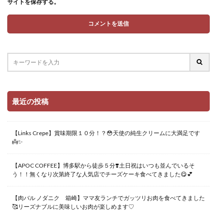
サイトを保存する。
最近の投稿
【Links Crepe】賞味期限１０分！？😳天使の純生クリームに大満足です
👼✨
【APOC COFFEE】博多駅から徒歩５分❣️土日祝はいつも並んでいるそ
う！！無くなり次第終了な人気店でチーズケーキ食べてきました😋💕
【肉バル ノダニク 箱崎】ママ友ランチでガッツリお肉を食べてきました
🥰リーズナブルに美味しいお肉が楽しめます♡