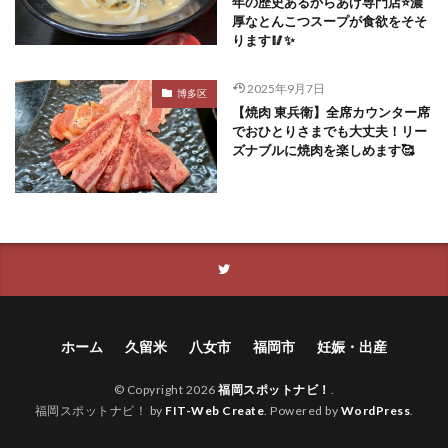
年の歴史あるからあげ専門店⭐️濃
厚なとんこつスープが食欲をそそ
ります🥢✨
2025年9月7日
博多区
【焼肉 東兵衛】全席カウンター席
でおひとりさまでも大丈夫！リー
ズナブルに焼肉を楽しめます🥰
ホーム
久留米
八女市
福岡市
妊娠・出産
© Copyright 2026
福岡スポットナビ！
.
福岡スポットナビ！ by
FIT-Web Create
. Powered by
WordPress
.