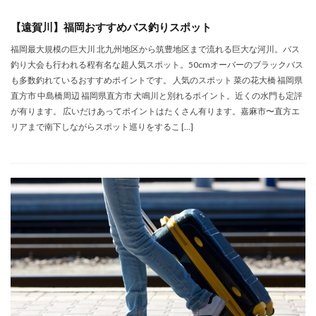
【遠賀川】福岡おすすめバス釣りスポット
福岡最大規模の巨大川 北九州地区から筑豊地区まで流れる巨大な河川。バス
釣り大会も行われる程有名な超人気スポット。50cmオーバーのブラックバス
も多数釣れているおすすめポイントです。 人気のスポット 菜の花大橋 福岡県
直方市 中島橋周辺 福岡県直方市 犬鳴川と別れるポイント。近くの水門も定評
が有ります。 広いだけあってポイントはたくさん有ります。嘉麻市〜直方エ
リアまで南下しながらスポット巡りをするこ […]