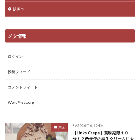
飯塚市
メタ情報
ログイン
投稿フィード
コメントフィード
WordPress.org
2026年6月24日
東区
【Links Crepe】賞味期限１０
分！？😳天使の純生クリームに大