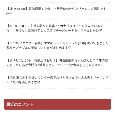
【Links Crepe】賞味期限１０分！？😳天使の純生クリームに大満足です
👼✨
【APOC COFFEE】博多駅から徒歩５分❣️土日祝はいつも並んでいるそ
う！！無くなり次第終了な人気店でチーズケーキ食べてきました😋💕
【肉バル ノダニク 箱崎】ママ友ランチでガッツリお肉を食べてきました
🥰リーズナブルに美味しいお肉が楽しめます♡
【さゆりばぁば亭 博多上呉服町店】明治創業のちゃんぽんと５５年の歴
史あるからあげ専門店⭐️濃厚なとんこつスープが食欲をそそります🥢✨
【焼肉 東兵衛】全席カウンター席でおひとりさまでも大丈夫！リーズナブ
ルに焼肉を楽しめます🥰
最近のコメント