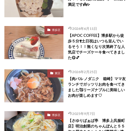
満足です👼✨
2026年6月11日
博多区
【APOC COFFEE】博多駅から徒
歩５分❣️土日祝はいつも並んでい
るそう！！無くなり次第終了な人
気店でチーズケーキ食べてきまし
た😋💕
2026年2月25日
東区
【肉バル ノダニク 箱崎】ママ友
ランチでガッツリお肉を食べてき
ました🥰リーズナブルに美味しい
お肉が楽しめます♡
2025年9月7日
博多区
【さゆりばぁば亭 博多上呉服町
店】明治創業のちゃんぽんと５５