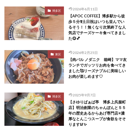
2026年6月11日
博多区
【APOC COFFEE】博多駅から徒
歩５分❣️土日祝はいつも並んでい
るそう！！無くなり次第終了な人
気店でチーズケーキ食べてきまし
た😋💕
2026年2月25日
東区
【肉バル ノダニク 箱崎】ママ友
ランチでガッツリお肉を食べてき
ました🥰リーズナブルに美味しい
お肉が楽しめます♡
2025年9月7日
博多区
【さゆりばぁば亭 博多上呉服町
店】明治創業のちゃんぽんと５５
年の歴史あるからあげ専門店⭐️濃
厚なとんこつスープが食欲をそそ
ります🥢✨