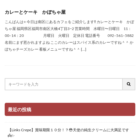
カレーとケーキ かぼちゃ屋
こんばんは⭐️ 今日は南区にあるカフェをご紹介します‼︎ カレーとケーキ かぼ
ちゃ屋 福岡県区福岡市南区大橋4丁目3−2 営業時間 水曜日〜日曜日 11：
00–14：20 月曜日 火曜日 定休日 電話番号 092–561–5882
名前にまず惹かれますよね ここのカレーはスパイス系のカレーですね＾＾ か
ぼちゃチーズカレー 看板メニューですね＾＾ […]
最近の投稿
【Links Crepe】賞味期限１０分！？😳天使の純生クリームに大満足です
👼✨