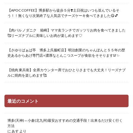
【APOC COFFEE】博多駅から徒歩５分❣️土日祝はいつも並んでいるそ
う！！無くなり次第終了な人気店でチーズケーキ食べてきました😋💕
【肉バル ノダニク 箱崎】ママ友ランチでガッツリお肉を食べてきました
🥰リーズナブルに美味しいお肉が楽しめます♡
【さゆりばぁば亭 博多上呉服町店】明治創業のちゃんぽんと５５年の歴
史あるからあげ専門店⭐️濃厚なとんこつスープが食欲をそそります🥢✨
【焼肉 東兵衛】全席カウンター席でおひとりさまでも大丈夫！リーズナブ
ルに焼肉を楽しめます🥰
最近のコメント
博多(天神)⇔小倉(北九州)最安おすすめの交通手段！出来るだけ安く行く
方法
に
あす
より