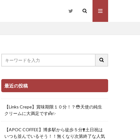
最近の投稿
【Links Crepe】賞味期限１０分！？😳天使の純生
クリームに大満足です👼✨
【APOC COFFEE】博多駅から徒歩５分❣️土日祝は
いつも並んでいるそう！！無くなり次第終了な人気