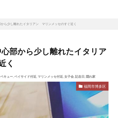
心部から少し離れたイタリアン マリンメッセのすぐ近く
）中心部から少し離れたイタリア
近く
ーベキュー
,
ベイサイド付近
,
マリンメッセ付近
,
女子会
,
記念日
,
隠れ家
福岡市博多区