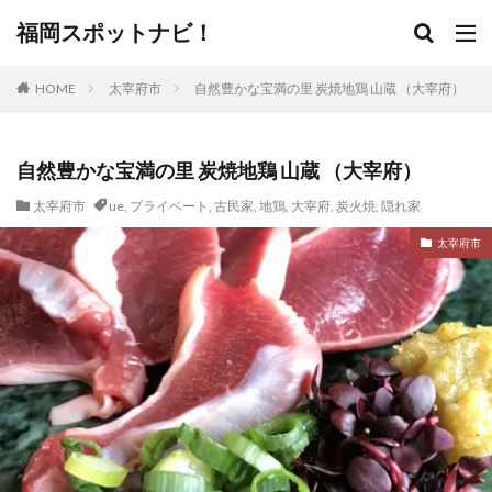
福岡スポットナビ！
HOME
太宰府市
自然豊かな宝満の里 炭焼地鶏 山蔵 （大宰府）
自然豊かな宝満の里 炭焼地鶏 山蔵 （大宰府）
太宰府市
ue
,
プライベート
,
古民家
,
地鶏
,
大宰府
,
炭火焼
,
隠れ家
太宰府市