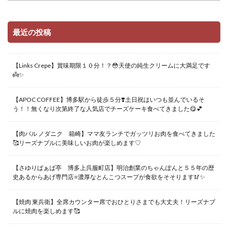
最近の投稿
【Links Crepe】賞味期限１０分！？😳天使の純生クリームに大満足です
👼✨
【APOC COFFEE】博多駅から徒歩５分❣️土日祝はいつも並んでいるそ
う！！無くなり次第終了な人気店でチーズケーキ食べてきました😋💕
【肉バル ノダニク 箱崎】ママ友ランチでガッツリお肉を食べてきました
🥰リーズナブルに美味しいお肉が楽しめます♡
【さゆりばぁば亭 博多上呉服町店】明治創業のちゃんぽんと５５年の歴
史あるからあげ専門店⭐️濃厚なとんこつスープが食欲をそそります🥢✨
【焼肉 東兵衛】全席カウンター席でおひとりさまでも大丈夫！リーズナブ
ルに焼肉を楽しめます🥰