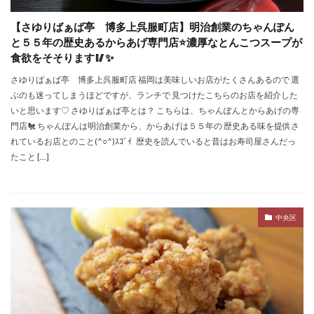
【さゆりばぁば亭 博多上呉服町店】明治創業のちゃんぽん
と５５年の歴史あるからあげ専門店⭐️濃厚なとんこつスープが
食欲をそそります🥢✨
さゆりばぁば亭 博多上呉服町店 福岡は美味しいお店がたくさんあるので 選
ぶのも迷ってしまうほどですが、ランチで 見つけたこちらのお店を紹介した
いと思います♡ さゆりばぁば亭とは？ こちらは、ちゃんぽんとからあげの専
門店🐔 ちゃんぽんは明治創業から、からあげは５５年の 歴史ある味を提供さ
れているお店とのこと(^○^)ｽｺﾞｲ 歴史を読んでいると昔はお寿司屋さんだっ
たこと […]
中央区