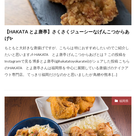
【HAKATA とよ唐亭】さくさくジューシーなげんこつからあ
げ✨
もともと大好きな唐揚げですが、こちらは 特におすすめしたいのでご紹介し
たいと思います🎶 HAKATA とよ唐亭 げんこつからあげとは？ この投稿を
Instagramで見る 博多とよ唐亭(@hakatatoyokaratei)がシェアした投稿 こちら
のHAKATA とよ唐亭さんは福岡県を 中心に展開している唐揚げのテイクア
ウト専門店。 てっきり福岡だけなのかと思いましたが 鳥栖や熊本 […]
福岡県