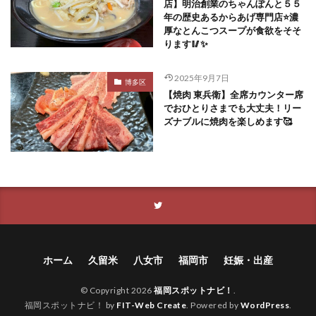
店】明治創業のちゃんぽんと５５
年の歴史あるからあげ専門店⭐️濃
厚なとんこつスープが食欲をそそ
ります🥢✨
2025年9月7日
博多区
【焼肉 東兵衛】全席カウンター席
でおひとりさまでも大丈夫！リー
ズナブルに焼肉を楽しめます🥰
ホーム
久留米
八女市
福岡市
妊娠・出産
© Copyright 2026
福岡スポットナビ！
.
福岡スポットナビ！ by
FIT-Web Create
. Powered by
WordPress
.