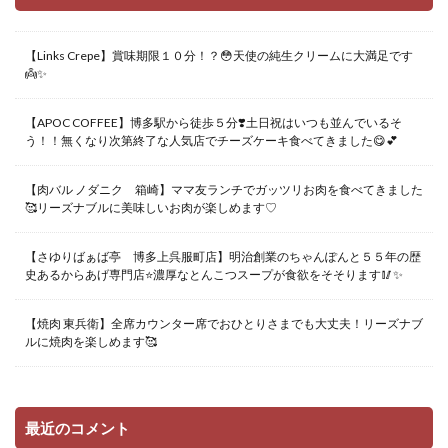
【Links Crepe】賞味期限１０分！？😳天使の純生クリームに大満足です
👼✨
【APOC COFFEE】博多駅から徒歩５分❣️土日祝はいつも並んでいるそ
う！！無くなり次第終了な人気店でチーズケーキ食べてきました😋💕
【肉バル ノダニク 箱崎】ママ友ランチでガッツリお肉を食べてきました
🥰リーズナブルに美味しいお肉が楽しめます♡
【さゆりばぁば亭 博多上呉服町店】明治創業のちゃんぽんと５５年の歴
史あるからあげ専門店⭐️濃厚なとんこつスープが食欲をそそります🥢✨
【焼肉 東兵衛】全席カウンター席でおひとりさまでも大丈夫！リーズナブ
ルに焼肉を楽しめます🥰
最近のコメント