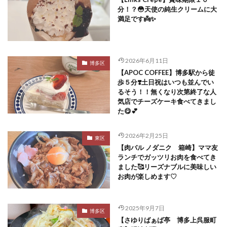
分！？😳天使の純生クリームに大
満足です👼✨
2026年6月11日
博多区
【APOC COFFEE】博多駅から徒
歩５分❣️土日祝はいつも並んでい
るそう！！無くなり次第終了な人
気店でチーズケーキ食べてきまし
た😋💕
2026年2月25日
東区
【肉バル ノダニク 箱崎】ママ友
ランチでガッツリお肉を食べてき
ました🥰リーズナブルに美味しい
お肉が楽しめます♡
2025年9月7日
博多区
【さゆりばぁば亭 博多上呉服町