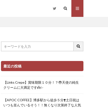
最近の投稿
【Links Crepe】賞味期限１０分！？😳天使の純生
クリームに大満足です👼✨
【APOC COFFEE】博多駅から徒歩５分❣️土日祝は
いつも並んでいるそう！！無くなり次第終了な人気