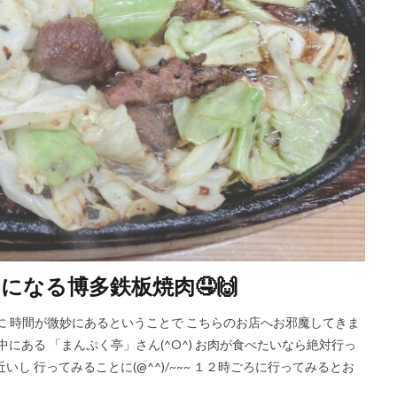
なる博多鉄板焼肉🤤🙌
く前に 時間が微妙にあるということで こちらのお店へお邪魔してきま
中にある 「まんぷく亭」さん(^O^) お肉が食べたいなら絶対行っ
し 行ってみることに(@^^)/~~~ １２時ごろに行ってみるとお