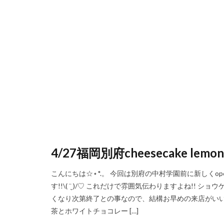
4/27福岡別府cheesecake lemon 
こんにちは☆⋆*.。 今回は別府の中村学園前に新しくopen
す!!\( ¨̮ )/♡ これだけで雰囲気伝わりますよね!!
くなり次第終了との事なので、結構お早めの来店がいいかな
茶とホワイトチョコレー […]