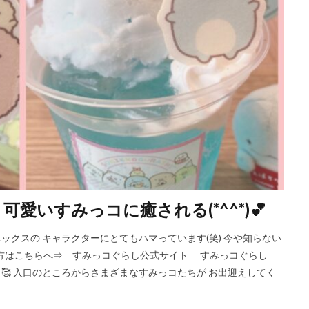
愛いすみっコに癒される(*^^*)💕
ンエックスの キャラクターにとてもハマっています(笑) 今や知らない
い方はこちらへ⇒ すみっコぐらし公式サイト すみっコぐらし
い！🥰 入口のところからさまざまなすみっコたちが お出迎えしてく