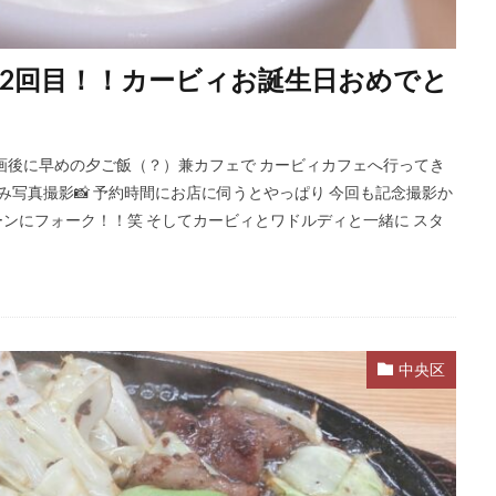
】2回目！！カービィお誕生日おめでと
画後に早めの夕ご飯（？）兼カフェで カービィカフェへ行ってき
なじみ写真撮影📸 予約時間にお店に伺うとやっぱり 今回も記念撮影か
プーンにフォーク！！笑 そしてカービィとワドルディと一緒に スタ
中央区