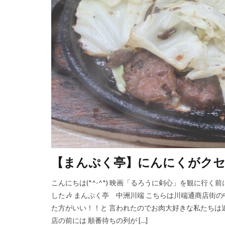
【まんぷく亭】にんにくがクセに
こんにちは(*^-^*) 映画「るろうに剣心」を観に行
した🎶 まんぷく亭 中洲川端 こちらは川端通商店街の
た方がいい！！と 言われたのでお肉大好きな私たちは近い
店の前には 順番待ちの列が […]