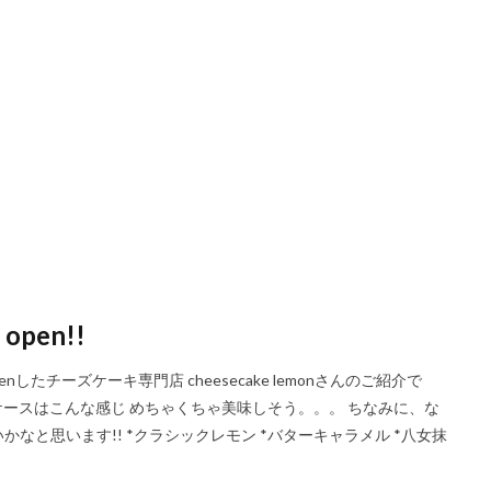
open!!
したチーズケーキ専門店 cheesecake lemonさんのご紹介で
 ショウケースはこんな感じ めちゃくちゃ美味しそう。。。 ちなみに、な
と思います!! *クラシックレモン *バターキャラメル *八女抹