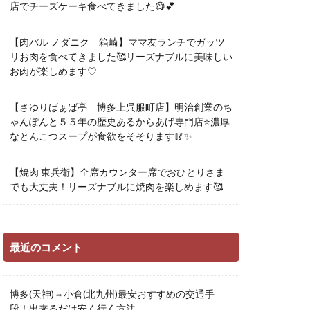
店でチーズケーキ食べてきました😋💕
【肉バル ノダニク 箱崎】ママ友ランチでガッツ
リお肉を食べてきました🥰リーズナブルに美味しい
お肉が楽しめます♡
【さゆりばぁば亭 博多上呉服町店】明治創業のち
ゃんぽんと５５年の歴史あるからあげ専門店⭐️濃厚
なとんこつスープが食欲をそそります🥢✨
【焼肉 東兵衛】全席カウンター席でおひとりさま
でも大丈夫！リーズナブルに焼肉を楽しめます🥰
最近のコメント
博多(天神)⇔小倉(北九州)最安おすすめの交通手
段！出来るだけ安く行く方法