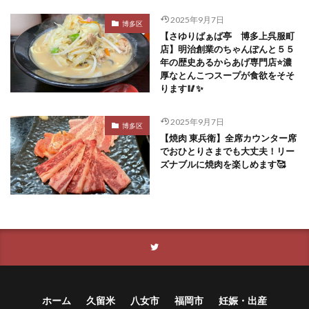
2025年9月7日
博多区
【さゆりばぁば亭 博多上呉服町
店】明治創業のちゃんぽんと５５
年の歴史あるからあげ専門店⭐️濃
厚なとんこつスープが食欲をそそ
ります🥢✨
2025年9月7日
博多区
【焼肉 東兵衛】全席カウンター席
でおひとりさまでも大丈夫！リー
ズナブルに焼肉を楽しめます🥰
ホーム
久留米
八女市
福岡市
妊娠・出産