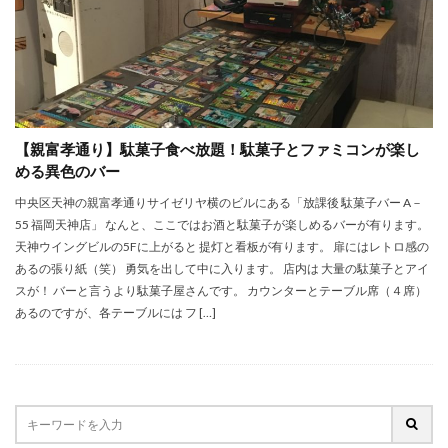
【親富孝通り】駄菓子食べ放題！駄菓子とファミコンが楽し
める異色のバー
中央区天神の親富孝通りサイゼリヤ横のビルにある「放課後 駄菓子バー A－
55 福岡天神店」 なんと、ここではお酒と駄菓子が楽しめるバーが有ります。
天神ウイングビルの5Fに上がると 提灯と看板が有ります。 扉にはレトロ感の
あるの張り紙（笑） 勇気を出して中に入ります。 店内は 大量の駄菓子とアイ
スが！ バーと言うより駄菓子屋さんです。 カウンターとテーブル席（４席）
あるのですが、各テーブルには フ […]