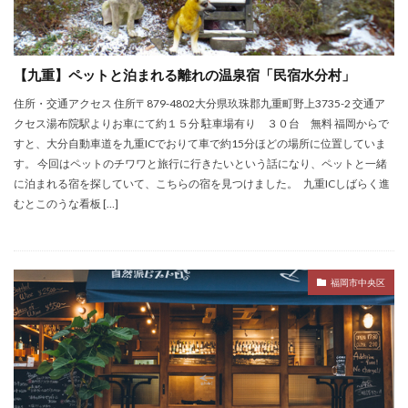
【九重】ペットと泊まれる離れの温泉宿「民宿水分村」
住所・交通アクセス 住所〒879-4802大分県玖珠郡九重町野上3735-2 交通ア
クセス湯布院駅よりお車にて約１５分 駐車場有り ３０台 無料 福岡からで
すと、大分自動車道を九重ICでおりて車で約15分ほどの場所に位置していま
す。 今回はペットのチワワと旅行に行きたいという話になり、ペットと一緒
に泊まれる宿を探していて、こちらの宿を見つけました。 九重ICしばらく進
むとこのうな看板 […]
福岡市中央区