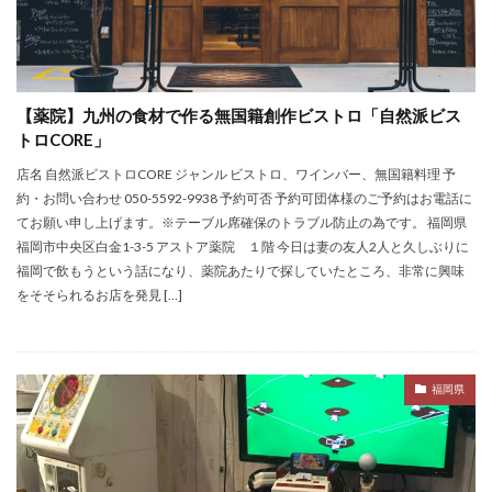
【薬院】九州の食材で作る無国籍創作ビストロ「自然派ビス
トロCORE」
店名 自然派ビストロCORE ジャンル ビストロ、ワインバー、無国籍料理 予
約・お問い合わせ 050-5592-9938 予約可否 予約可団体様のご予約はお電話に
てお願い申し上げます。※テーブル席確保のトラブル防止の為です。 福岡県
福岡市中央区白金1-3-5 アストア薬院 １階 今日は妻の友人2人と久しぶりに
福岡で飲もうという話になり、薬院あたりで探していたところ、非常に興味
をそそられるお店を発見 […]
福岡県