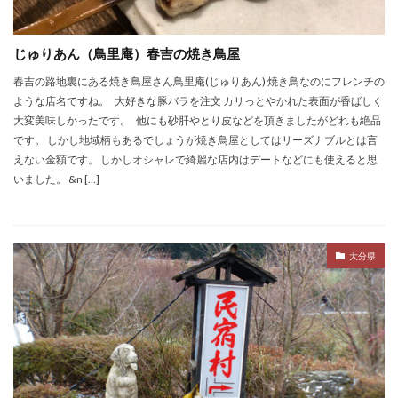
じゅりあん（鳥里庵）春吉の焼き鳥屋
春吉の路地裏にある焼き鳥屋さん鳥里庵(じゅりあん) 焼き鳥なのにフレンチの
ような店名ですね。 大好きな豚バラを注文 カリっとやかれた表面が香ばしく
大変美味しかったです。 他にも砂肝やとり皮などを頂きましたがどれも絶品
です。 しかし地域柄もあるでしょうが焼き鳥屋としてはリーズナブルとは言
えない金額です。 しかしオシャレで綺麗な店内はデートなどにも使えると思
いました。 &n […]
大分県