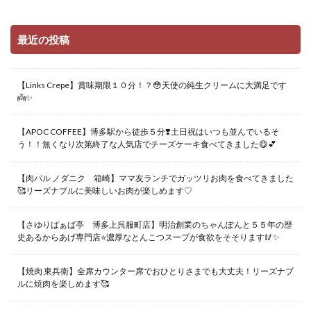
最近の投稿
【Links Crepe】賞味期限１０分！？😳天使の純生クリームに大満足です
👼✨
【APOC COFFEE】博多駅から徒歩５分❣️土日祝はいつも並んでいるそ
う！！無くなり次第終了な人気店でチーズケーキ食べてきました😋💕
【肉バル ノダニク 箱崎】ママ友ランチでガッツリお肉を食べてきました
🥰リーズナブルに美味しいお肉が楽しめます♡
【さゆりばぁば亭 博多上呉服町店】明治創業のちゃんぽんと５５年の歴
史あるからあげ専門店⭐️濃厚なとんこつスープが食欲をそそります🥢✨
【焼肉 東兵衛】全席カウンター席でおひとりさまでも大丈夫！リーズナブ
ルに焼肉を楽しめます🥰