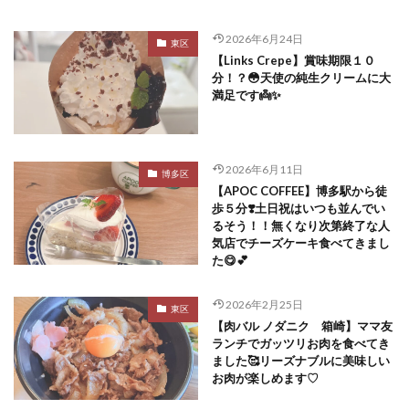
2026年6月24日
東区
【Links Crepe】賞味期限１０
分！？😳天使の純生クリームに大
満足です👼✨
2026年6月11日
博多区
【APOC COFFEE】博多駅から徒
歩５分❣️土日祝はいつも並んでい
るそう！！無くなり次第終了な人
気店でチーズケーキ食べてきまし
た😋💕
2026年2月25日
東区
【肉バル ノダニク 箱崎】ママ友
ランチでガッツリお肉を食べてき
ました🥰リーズナブルに美味しい
お肉が楽しめます♡