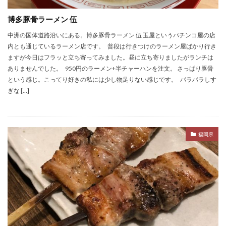
博多豚骨ラーメン 伍
中洲の国体道路沿いにある。博多豚骨ラーメン 伍 玉屋というパチンコ屋の店
内とも通じているラーメン店です。 普段は行きつけのラーメン屋ばかり行き
ますが今日はフラッと立ち寄ってみました。昼に立ち寄りましたがランチは
ありませんでした。 950円のラーメン+半チャーハンを注文。 さっぱり豚骨
という感じ。こってり好きの私には少し物足りない感じです。 パラパラしす
ぎな […]
福岡県