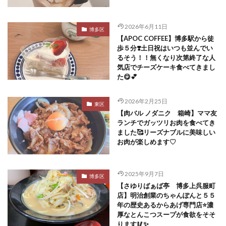
2026年6月11日
博多区
【APOC COFFEE】博多駅から徒
歩５分❣️土日祝はいつも並んでい
るそう！！無くなり次第終了な人
気店でチーズケーキ食べてきまし
た😋💕
2026年2月25日
東区
【肉バル ノダニク 箱崎】ママ友
ランチでガッツリお肉を食べてき
ました🥰リーズナブルに美味しい
お肉が楽しめます♡
2025年9月7日
博多区
【さゆりばぁば亭 博多上呉服町
店】明治創業のちゃんぽんと５５
年の歴史あるからあげ専門店⭐️濃
厚なとんこつスープが食欲をそそ
ります🥢✨