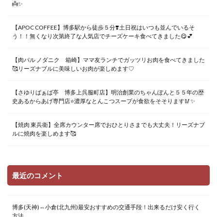
👼✨
【APOC COFFEE】博多駅から徒歩５分❣️土日祝はいつも並んでいるそ
う！！無くなり次第終了な人気店でチーズケーキ食べてきました😋💕
【肉バル ノダニク 箱崎】ママ友ランチでガッツリお肉を食べてきました
🥰リーズナブルに美味しいお肉が楽しめます♡
【さゆりばぁば亭 博多上呉服町店】明治創業のちゃんぽんと５５年の歴
史あるからあげ専門店⭐️濃厚なとんこつスープが食欲をそそります🥢✨
【焼肉 東兵衛】全席カウンター席でおひとりさまでも大丈夫！リーズナブ
ルに焼肉を楽しめます🥰
最近のコメント
博多(天神)⇔小倉(北九州)最安おすすめの交通手段！出来るだけ安く行く
方法