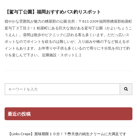
【駕与丁公園】福岡おすすめバス釣りスポット
穏やかな雰囲気が魅力の糟屋郡の公園 住所：〒811-2309 福岡県糟屋郡粕屋町
駕与丁３丁目２−１ 粕屋町にある巨大な池がある駕与丁公園（かよいちょうこ
うえん）。昼間は散歩やピクニックに訪れる客も多くいます。だだっ広いス
ポットなのでポイントを絞るのは難しいが、入り組みや橋の下など狙えるポ
イントもあります。 お年寄りや子供も多くいるので周りに十分気を付けて釣
りを楽しんで下さい。 近隣施設・スポット […]
最近の投稿
【Links Crepe】賞味期限１０分！？😳天使の純生クリームに大満足です