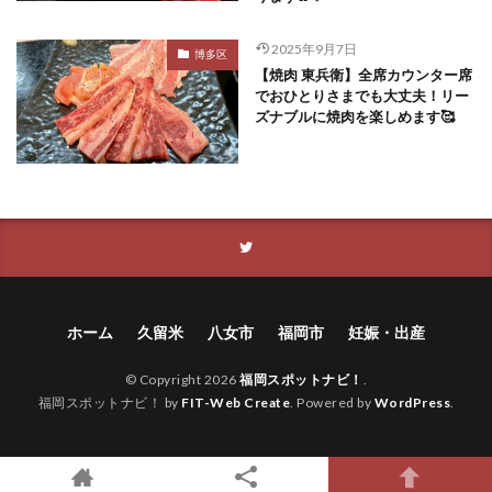
2025年9月7日
博多区
【焼肉 東兵衛】全席カウンター席
でおひとりさまでも大丈夫！リー
ズナブルに焼肉を楽しめます🥰
ホーム
久留米
八女市
福岡市
妊娠・出産
© Copyright 2026
福岡スポットナビ！
.
福岡スポットナビ！ by
FIT-Web Create
. Powered by
WordPress
.