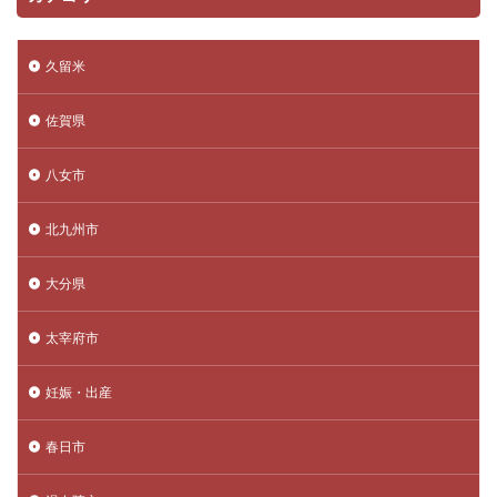
久留米
佐賀県
八女市
北九州市
大分県
太宰府市
妊娠・出産
春日市