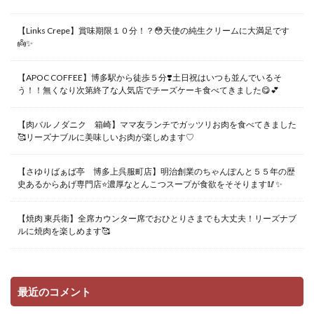
【Links Crepe】賞味期限１０分！？😳天使の純生クリームに大満足です
👼✨
【APOC COFFEE】博多駅から徒歩５分❣️土日祝はいつも並んでいるそ
う！！無くなり次第終了な人気店でチーズケーキ食べてきました😋💕
【肉バル ノダニク 箱崎】ママ友ランチでガッツリお肉を食べてきました
🥰リーズナブルに美味しいお肉が楽しめます♡
【さゆりばぁば亭 博多上呉服町店】明治創業のちゃんぽんと５５年の歴
史あるからあげ専門店⭐️濃厚なとんこつスープが食欲をそそります🥢✨
【焼肉 東兵衛】全席カウンター席でおひとりさまでも大丈夫！リーズナブ
ルに焼肉を楽しめます🥰
最近のコメント