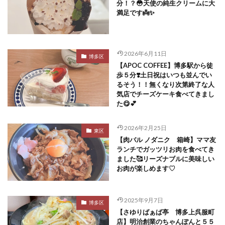
分！？😳天使の純生クリームに大
満足です👼✨
2026年6月11日
博多区
【APOC COFFEE】博多駅から徒
歩５分❣️土日祝はいつも並んでい
るそう！！無くなり次第終了な人
気店でチーズケーキ食べてきまし
た😋💕
2026年2月25日
東区
【肉バル ノダニク 箱崎】ママ友
ランチでガッツリお肉を食べてき
ました🥰リーズナブルに美味しい
お肉が楽しめます♡
2025年9月7日
博多区
【さゆりばぁば亭 博多上呉服町
店】明治創業のちゃんぽんと５５