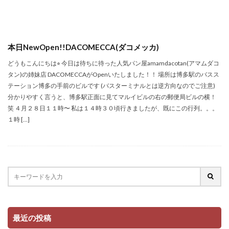
本日NewOpen!!DACOMECCA(ダコメッカ)
どうもこんにちは⭐︎ 今日は待ちに待った人気パン屋amamdacotan(アマムダコ
タン)の姉妹店 DACOMECCAがOpenいたしました！！ 場所は博多駅のバスス
テーション博多の手前のビルです (バスターミナルとは逆方向なのでご注意)
分かりやすく言うと、博多駅正面に見てマルイビルの右の郵便局ビルの横！
笑 ４月２８日１１時〜 私は１４時３０頃行きましたが、既にこの行列。。。
１時 […]
最近の投稿