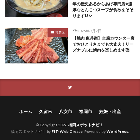
年の歴史あるからあげ専門店⭐️濃
厚なとんこつスープが食欲をそそ
ります🥢✨
2025年9月7日
博多区
【焼肉 東兵衛】全席カウンター席
でおひとりさまでも大丈夫！リー
ズナブルに焼肉を楽しめます🥰
ホーム
久留米
八女市
福岡市
妊娠・出産
© Copyright 2026
福岡スポットナビ！
.
福岡スポットナビ！ by
FIT-Web Create
. Powered by
WordPress
.